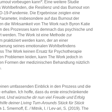
9
urnout vorbeugen kann
. Eine weitere Studie
s Wohlbefinden, die Resilienz und das Burnout von
D-19-Pandemie. Die Ergebnisse zeigten eine
i Parameter, insbesondere auf das Burnout der
ten die Wirksamkeit von The Work nach Byron Katie
ren des Prozesses kann demnach das psychische und
rt werden. The Work ist eine Methode zur
em praktiziert werden kann, der an einer
sserung seines emotionalen Wohlbefindens
 dass The Work keinen Ersatz für Psychotherapie
chen Problemen leiden, kann The Work jedoch in
en Formen der medizinischen Behandlung nützlich
.
 einen umfassenden Einblick in den Prozess und die
erhalten. Ich hoffe, dass du erste einschränkende
est.
Und wünsche dir nun viel Freude und Erfolg
ilfe deiner Living Turn-Arounds Stück für Stück
n
1. Smernoff, E. / Mitnik, I. / Lev-ari, S. (2019). The