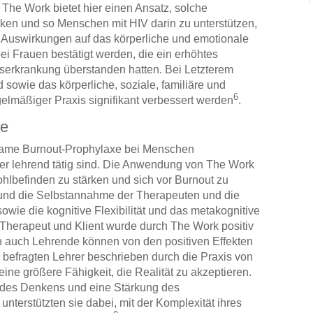
 The Work bietet hier einen Ansatz, solche
en und so Menschen mit HIV darin zu unterstützen,
 Auswirkungen auf das körperliche und emotionale
 Frauen bestätigt werden, die ein erhöhtes
serkrankung überstanden hatten. Bei Letzterem
d sowie das körperliche, soziale, familiäre und
6
elmäßiger Praxis signifikant verbessert werden
.
xe
ksame Burnout-Prophylaxe bei Menschen
er lehrend tätig sind. Die Anwendung von The Work
ohlbefinden zu stärken und sich vor Burnout zu
und die Selbstannahme der Therapeuten und die
owie die kognitive Flexibilität und das metakognitive
Therapeut und Klient wurde durch The Work positiv
n auch Lehrende können von den positiven Effekten
e befragten Lehrer beschrieben durch die Praxis von
eine größere Fähigkeit, die Realität zu akzeptieren.
ät des Denkens und eine Stärkung des
terstützten sie dabei, mit der Komplexität ihres