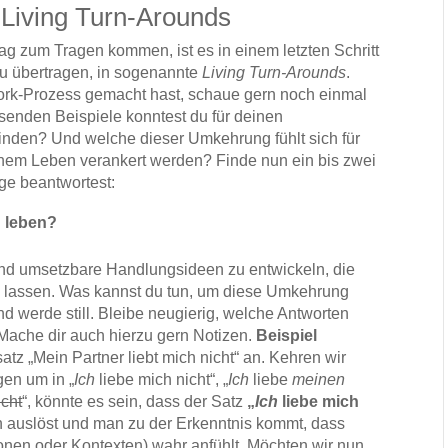
 Living Turn-Arounds
ag zum Tragen kommen, ist es in einem letzten Schritt
zu übertragen, in sogenannte
Living Turn-Arounds
.
Work-Prozess gemacht hast, schaue gern noch einmal
enden Beispiele konntest du für deinen
finden? Und welche dieser Umkehrung fühlt sich für
inem Leben verankert werden? Finde nun ein bis zwei
ge beantwortest:
 leben?
und umsetzbare Handlungsideen zu entwickeln, die
en lassen. Was kannst du tun, um diese Umkehrung
nd werde still. Bleibe neugierig, welche Antworten
ache dir auch hierzu gern Notizen.
Beispiel
tz „Mein Partner liebt mich nicht“ an. Kehren wir
en um in „
Ich
liebe mich nicht“, „
Ich
liebe
meinen
icht
“, könnte es sein, dass der Satz
„
Ich
liebe mich
 auslöst und man zu der Erkenntnis kommt, dass
ionen oder Kontexten) wahr anfühlt. Möchten wir nun