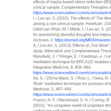
effects of inquiry-based stress reduction (
clinical sample. Complementary Therapies in
https://www.sciencedirect.com/science/art
I. / Lev-ari, S. (2015). The effects of” The 
among a non-clinical sample. Harefuah, 15
Odiel van Rhijn, M. / Mitnik, I. / Lev-ari, S.
for questioning stressful thoughts and impr
Archives, 2.
https://esmed.org/MRA/mra/arti
A. / Lev-Ari, S. (2013). Effects of „The Wor
study. Alternative and Complementary Therapi
Mansfield, J. / Tillinger, E. / Friedman, e. / 
meditation technique for BRCA1/2 mutation ca
Integrative Medicine, 8, 958–964.
https://www.sciencedirect.com/science/art
Air, S. / Zilcha-Mano, S. / Rivo, L. / Geva, R. /
Work” meditation technique for survivors of 
Medicine, 5, 487–494.
https://www.sciencedirect.com/science/art
France, N. F. / Macdonald, S. H. / Conroy, R. R
(2015). “An unspoken world of unspoken thing
underlying self-stigma among people living 