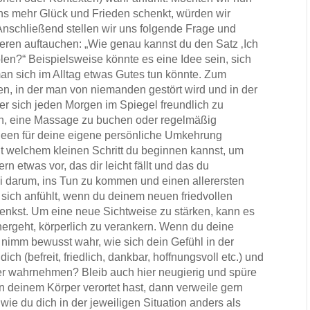
uns mehr Glück und Frieden schenkt, würden wir
 Anschließend stellen wir uns folgende Frage und
eren auftauchen: „Wie genau kannst du den Satz ‚Ich
len?“ Beispielsweise könnte es eine Idee sein, sich
an sich im Alltag etwas Gutes tun könnte. Zum
nen, in der man von niemanden gestört wird und in der
r sich jeden Morgen im Spiegel freundlich zu
en, eine Massage zu buchen oder regelmäßig
Ideen für deine eigene persönliche Umkehrung
it welchem kleinen Schritt du beginnen kannst, um
n etwas vor, das dir leicht fällt und das du
ei darum, ins Tun zu kommen und einen allerersten
s sich anfühlt, wenn du deinem neuen friedvollen
kst. Um eine neue Sichtweise zu stärken, kann es
inhergeht, körperlich zu verankern. Wenn du deine
 nimm bewusst wahr, wie sich dein Gefühl in der
dich (befreit, friedlich, dankbar, hoffnungsvoll etc.) und
er wahrnehmen? Bleib auch hier neugierig und spüre
 deinem Körper verortet hast, dann verweile gern
e du dich in der jeweiligen Situation anders als