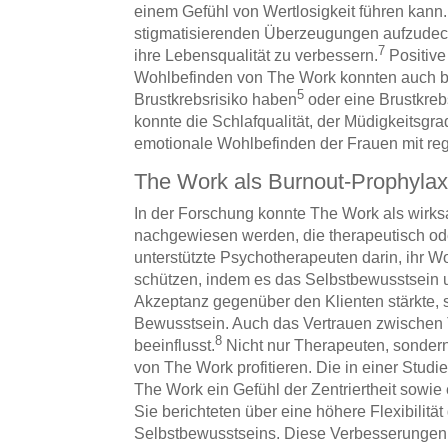
einem Gefühl von Wertlosigkeit führen kann.
stigmatisierenden Überzeugungen aufzudeck
7
ihre Lebensqualität zu verbessern.
Positive
Wohlbefinden von The Work konnten auch bei
5
Brustkrebsrisiko haben
oder eine Brustkreb
konnte die Schlafqualität, der Müdigkeitsgra
emotionale Wohlbefinden der Frauen mit reg
The Work als Burnout-Prophyla
In der Forschung konnte The Work als wir
nachgewiesen werden, die therapeutisch od
unterstützte Psychotherapeuten darin, ihr W
schützen, indem es das Selbstbewusstsein 
Akzeptanz gegenüber den Klienten stärkte, s
Bewusstsein. Auch das Vertrauen zwischen 
8
beeinflusst.
Nicht nur Therapeuten, sonder
von The Work profitieren. Die in einer Studi
The Work ein Gefühl der Zentriertheit sowie 
Sie berichteten über eine höhere Flexibilit
Selbstbewusstseins. Diese Verbesserungen un