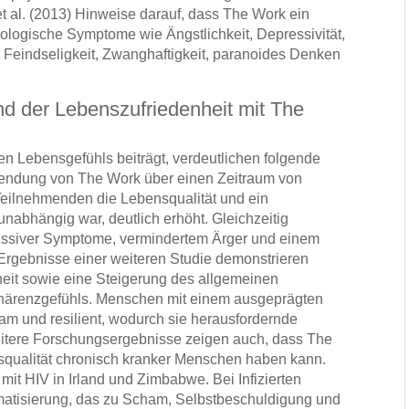
 et al. (2013) Hinweise darauf, dass The Work ein
logische Symptome wie Ängstlichkeit, Depressivität,
t, Feindseligkeit, Zwanghaftigkeit, paranoides Denken
nd der Lebenszufriedenheit mit The
en Lebensgefühls beiträgt, verdeutlichen folgende
wendung von The Work über einen Zeitraum von
Teilnehmenden die Lebensqualität und ein
abhängig war, deutlich erhöht. Gleichzeitig
ressiver Symptome, vermindertem Ärger und einem
Ergebnisse einer weiteren Studie demonstrieren
it sowie eine Steigerung des allgemeinen
ohärenzgefühls. Menschen mit einem ausgeprägten
am und resilient, wodurch sie herausfordernde
tere Forschungsergebnisse zeigen auch, dass The
nsqualität chronisch kranker Menschen haben kann.
mit HIV in Irland und Zimbabwe. Bei Infizierten
gmatisierung, das zu Scham, Selbstbeschuldigung und