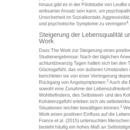
hinaus gibt es in der Pilotstudie von Leufke
wirksamer Ansatz sein kann, um psychopatho
Unsicherheit im Sozialkontakt, Aggressivitä
4
und psychotische Symptome zu verringern
.
Steigerung der Lebensqualität u
Work
Dass The Work zur Steigerung eines positiv
Studienergebnisse: Nach der täglichen An
achtundzwanzig Tagen hatten sich bei den 
Glücksgefühl, das von äußeren Umständen un
berichteten sie von einer Verringerung dep
2
Rückgang von Angstsymptomen.
Auch die 
sowohl eine Zunahme der Lebenszufriedenhe
Wohlbefindens, des Selbstwert- und des K
Kohärenzgefühl erleben sich als selbstwirks
1
Situationen leichter bewältigen können.
Wei
Work einen positiven Einfluss auf die Lebe
France et al. (2015) untersuchten Menschen 
besteht häufig ein hohes Maß an Selbststi