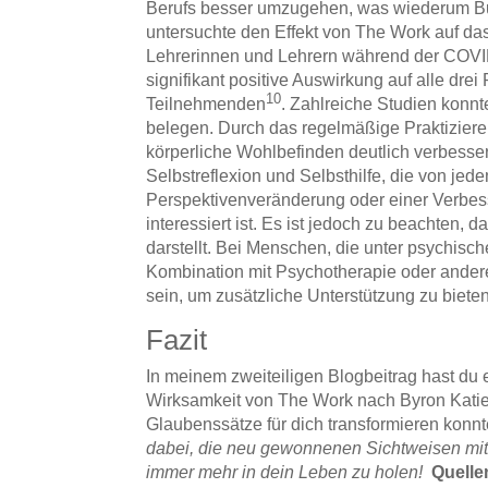
Berufs besser umzugehen, was wiederum B
untersuchte den Effekt von The Work auf da
Lehrerinnen und Lehrern während der COVI
signifikant positive Auswirkung auf alle dre
10
Teilnehmenden
. Zahlreiche Studien konn
belegen. Durch das regelmäßige Praktizie
körperliche Wohlbefinden deutlich verbesse
Selbstreflexion und Selbsthilfe, die von jed
Perspektivenveränderung oder einer Verbe
interessiert ist. Es ist jedoch zu beachten,
darstellt. Bei Menschen, die unter psychis
Kombination mit Psychotherapie oder ander
sein, um zusätzliche Unterstützung zu bieten
Fazit
In meinem zweiteiligen Blogbeitrag hast du
Wirksamkeit von The Work nach Byron Katie 
Glaubenssätze für dich transformieren konnt
dabei, die neu gewonnenen Sichtweisen mith
immer mehr in dein Leben zu holen!
Quelle