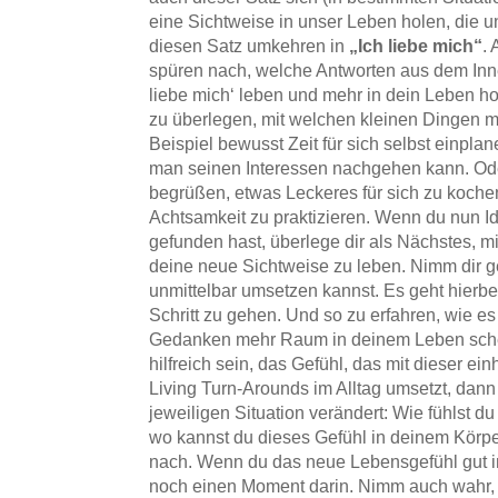
eine Sichtweise in unser Leben holen, die 
diesen Satz umkehren in
„Ich liebe mich“
.
spüren nach, welche Antworten aus dem Inn
liebe mich‘ leben und mehr in dein Leben ho
zu überlegen, mit welchen kleinen Dingen m
Beispiel bewusst Zeit für sich selbst einpla
man seinen Interessen nachgehen kann. Ode
begrüßen, etwas Leckeres für sich zu koch
Achtsamkeit zu praktizieren. Wenn du nun 
gefunden hast, überlege dir als Nächstes, m
deine neue Sichtweise zu leben. Nimm dir ger
unmittelbar umsetzen kannst. Es geht hierb
Schritt zu gehen. Und so zu erfahren, wie e
Gedanken mehr Raum in deinem Leben schen
hilfreich sein, das Gefühl, das mit dieser e
Living Turn-Arounds im Alltag umsetzt, dann
jeweiligen Situation verändert: Wie fühlst du 
wo kannst du dieses Gefühl in deinem Körp
nach. Wenn du das neue Lebensgefühl gut in
noch einen Moment darin. Nimm auch wahr, wi