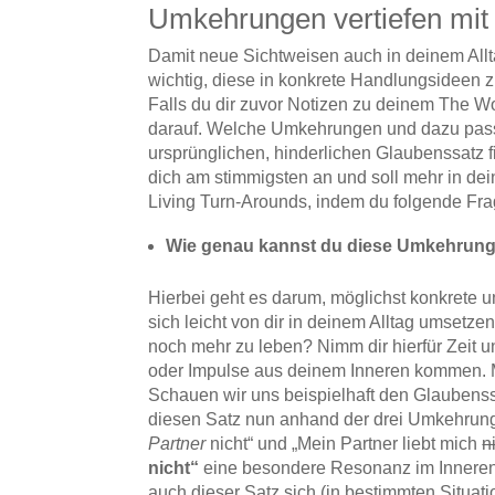
Umkehrungen vertiefen mit
Damit neue Sichtweisen auch in deinem Allt
wichtig, diese in konkrete Handlungsideen 
Falls du dir zuvor Notizen zu deinem The 
darauf. Welche Umkehrungen und dazu pass
ursprünglichen, hinderlichen Glaubenssatz 
dich am stimmigsten an und soll mehr in de
Living Turn-Arounds, indem du folgende Fra
Wie genau kannst du diese Umkehrung
Hierbei geht es darum, möglichst konkrete 
sich leicht von dir in deinem Alltag umsetz
noch mehr zu leben? Nimm dir hierfür Zeit u
oder Impulse aus deinem Inneren kommen. M
Schauen wir uns beispielhaft den Glaubenssa
diesen Satz nun anhand der drei Umkehrung
Partner
nicht“ und „Mein Partner liebt mich
n
nicht“
eine besondere Resonanz im Inneren
auch dieser Satz sich (in bestimmten Situat