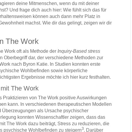
reagieren deine Mitmenschen, wenn du mit deiner
st? Und frage dich auch hier: Wie fühlt sich das für
rhaltensweisen können auch dann mehr Platz in
ohnheit machst. Wie dir das gelingt, zeigen wir dir
on The Work
he Work oft als Methode der
Inquiry-Based stress
en Oberbegriff dar, der verschiedene Methoden zur
Work nach Byron Katie. In Studien konnten erste
sychische Wohlbefinden sowie körperliche
tigsten Ergebnisse möchte ich hier kurz festhalten.
 mit The Work
s Praktizieren von The Work positive Auswirkungen
ben kann. In verschiedenen therapeutischen Modellen
 Überzeugungen als Ursache psychischer
berlegung konnten Wissenschaftler zeigen, dass das
t The Work dazu beiträgt, Stress zu reduzieren, die
3
s psychische Wohlbefinden zu steigern
. Darüber