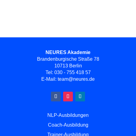
NEURES Akademie
Brandenburgische Straße 78
10713 Berlin
Tel:
030 - 755 418 57
E-Mail:
team@neures.de
NLP-Ausbildungen
Coach-Ausbildung
Trainer-Ausbildung