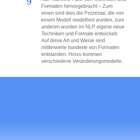
9
Formaten hervorgebracht – Zum
einen sind dies die Prozesse, die von
einem Modell modelliert wurden, zum
anderen wurden im NLP eigene neue
Techniken und Formate entwickelt.
Auf diese Art und Weise sind
mittlerweile hunderte von Formaten
entstanden. Hinzu kommen
verschiedene Veränderungsmodelle.
Melde dich jetzt für unsere NLP-Practitioner
Ausbildung (in Berlin, Köln, München oder Online)
an und lerne, wie du mit und durch NLP deine
Ziele und Wünsche erreichen und deine