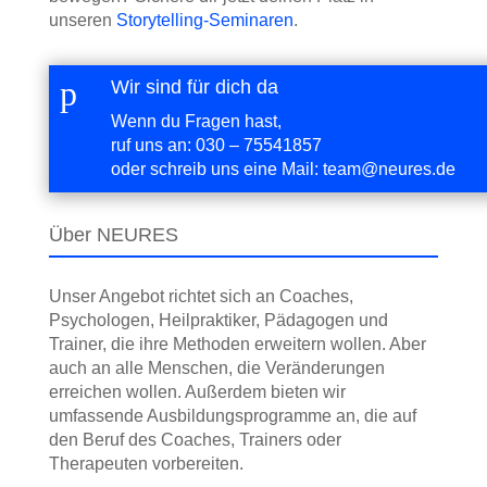
unseren
Storytelling-Seminaren
.
p
Wir sind für dich da
Wenn du Fragen hast,
ruf uns an:
030 – 75541857
oder schreib uns eine Mail:
team@neures.de
Über NEURES
Unser Angebot richtet sich an Coaches,
Psychologen, Heilpraktiker, Pädagogen und
Trainer, die ihre Methoden erweitern wollen. Aber
auch an alle Menschen, die Veränderungen
erreichen wollen. Außerdem bieten wir
umfassende Ausbildungs­programme an, die auf
den Beruf des Coaches, Trainers oder
Therapeuten vorbereiten.