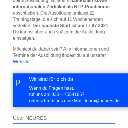
deine Ausbildung mit einem
nationalen sowie
internationalen Zertifikat als NLP-Practitioner
abschließen. Die Ausbildung umfasst 22
Trainingstage, die sich auf 11 Wochenenden
verteilen.
Der nächste Start ist am 17.07.2021
.
Du kannst aber auch später in die Ausbildung
einsteigen.
Möchtest du dabei sein? Alle Informationen und
Termine der Ausbildung findest du auf unserer
Website
.
p
Wir sind für dich da
Wenn du Fragen hast,
ruf uns an:
030 – 75541857
oder schreib uns eine Mail:
team@neures.de
Über NEURES