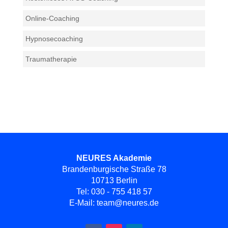
Online-Coaching
Hypnosecoaching
Traumatherapie
NEURES Akademie
Brandenburgische Straße 78
10713 Berlin
Tel:
030 - 755 418 57
E-Mail:
team@neures.de